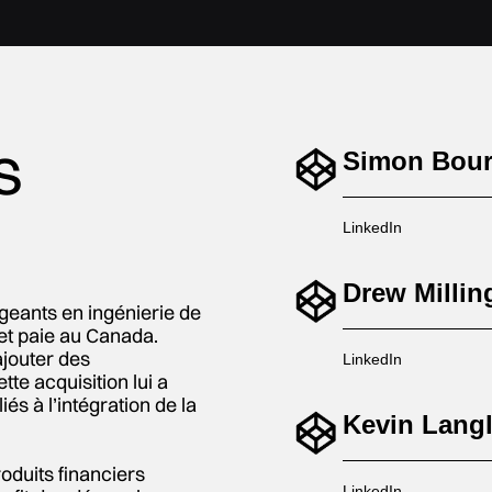
s
Simon Bou
LinkedIn
Drew Milli
igeants en ingénierie de
 et paie au Canada.
jouter des
LinkedIn
tte acquisition lui a
és à l’intégration de la
Kevin Lang
roduits financiers
LinkedIn