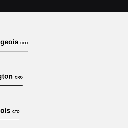
rgeois
CEO
ngton
CRO
lois
CTO